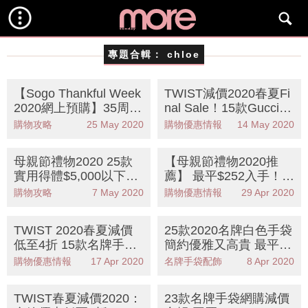
專題合輯：
chloe
【Sogo Thankful Week
TWIST減價2020春夏Fi
2020網上預購】35周年
nal Sale！15款Gucci、
賞！感謝祭必入Dyso
Loewe、Celine必搶名
購物攻略
25 May 2020
購物優惠情報
14 May 2020
n、LA MER 、GUERL
牌手袋
AIN、ESTĒE LAUDER
母親節禮物2020 25款
【母親節禮物2020推
等30件筍貨推介(Part 2)
實用得體$5,000以下名
薦】 最平$252入手！2
牌銀包及卡片套 Chane
0款母親節手袋 $9,500
購物攻略
7 May 2020
購物優惠情報
29 Apr 2020
l、Gucci、 CHLOE
買英女王摯愛手袋品牌
Launer London
TWIST 2020春夏減價
25款2020名牌白色手袋
低至4折 15款名牌手袋
簡約優雅又高貴 最平$1
推介GUCCI、GIVENC
0,300入手
購物優惠情報
17 Apr 2020
名牌手袋配飾
8 Apr 2020
HY、PRADA
TWIST春夏減價2020：
23款名牌手袋網購減價