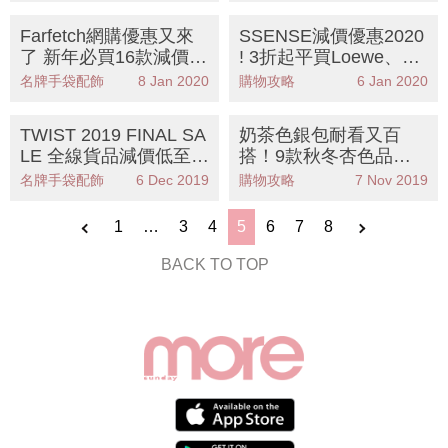
Farfetch網購優惠又來
SSENSE減價優惠2020
了 新年必買16款減價名
! 3折起平買Loewe、Ch
牌銀包+優惠碼分享
loé、Givenchy…等15
名牌手袋配飾
8 Jan 2020
購物攻略
6 Jan 2020
件名牌銀包、手袋
TWIST 2019 FINAL SA
奶茶色銀包耐看又百
LE 全線貨品減價低至3
搭！9款秋冬杏色品牌
折 必買GUCCI 、GIVE
銀包推介
名牌手袋配飾
6 Dec 2019
購物攻略
7 Nov 2019
NCHY、CHLOE
1
…
3
4
5
6
7
8
BACK TO TOP