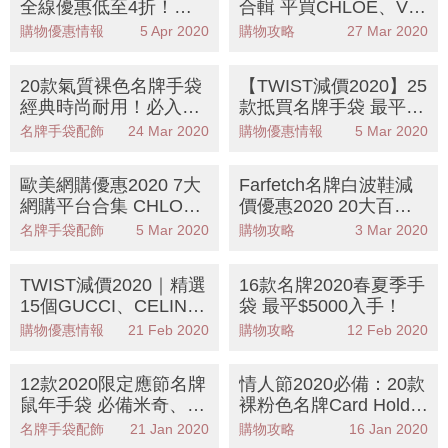
全線優惠低至4折！精
合輯 平買CHLOE、VA
選18款GUCCI、CELIN
LENTINO等牌子
購物優惠情報
5 Apr 2020
購物攻略
27 Mar 2020
E、YSL名牌手袋
20款氣質裸色名牌手袋
【TWIST減價2020】25
經典時尚耐用！必入Ch
款抵買名牌手袋 最平半
anel丶Loewe
價 GUCCI、CELINE、
名牌手袋配飾
24 Mar 2020
購物優惠情報
5 Mar 2020
MIU MIU
歐美網購優惠2020 7大
Farfetch名牌白波鞋減
網購平台合集 CHLO
價優惠2020 20大百搭
E、LOEWE、VALENTI
易襯鞋款推介
名牌手袋配飾
5 Mar 2020
購物攻略
3 Mar 2020
NO等牌子也有折！（持
續更新）
TWIST減價2020｜精選
16款名牌2020春夏季手
15個GUCCI、CELIN
袋 最平$5000入手！
E、VALENTINO名牌手
購物優惠情報
21 Feb 2020
購物攻略
12 Feb 2020
袋 Final Sale低至3折
12款2020限定應節名牌
情人節2020必備：20款
鼠年手袋 必備米奇、To
裸粉色名牌Card Holde
m & Jerry!
r！GUCCI、CHLOÉ、
名牌手袋配飾
21 Jan 2020
購物攻略
16 Jan 2020
Celine大熱款