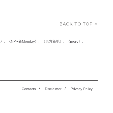
BACK TO TOP
p》
、
《NM+新Monday》
、
《東方新地》
、
《more》
、
/
/
Contacts
Disclaimer
Privacy Policy