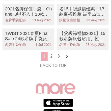
y必選！
2021名牌保值手袋｜Ch
名牌手袋減價優惠！17
anel 3甲不入！13款保
款百搭推薦 最平$2,350
值手袋推薦 第一名買一
入手CELINE、LOEW
名牌手袋配飾
19 Aug 2021
購物優惠情報
13 Aug 2021
個即賺一個
E、GUCCI
TWIST 2021春夏Final
【父親節禮物2021】15
Sale 24款名牌手袋及配
款名牌銀包耐用、性價
飾推介 必搶VALENTIN
比高！最平$350入手L
名牌手袋配飾
1 Jul 2021
名牌手袋配飾
25 May 2021
O、BURBERRY、PRA
V、Gucci、Fendi
DA
1
2
3
BACK TO TOP