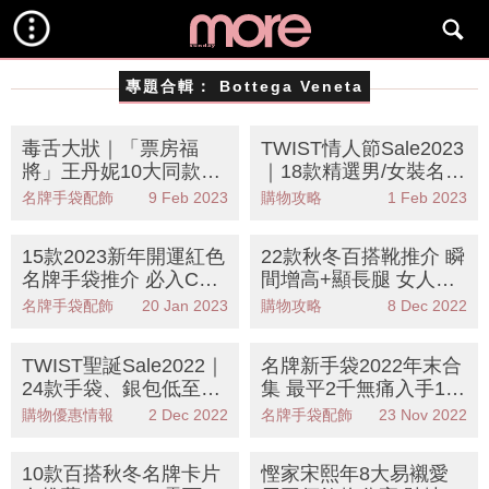
專題合輯：
Bottega Veneta
毒舌大狀｜「票房福
TWIST情人節Sale2023
將」王丹妮10大同款手
｜18款精選男/女裝名牌
袋盤點：3千8起入手Di
手袋、銀包、首飾：低
名牌手袋配飾
9 Feb 2023
購物攻略
1 Feb 2023
or、LV等！
至千元頭！
15款2023新年開運紅色
22款秋冬百搭靴推介 瞬
名牌手袋推介 必入Cha
間增高+顯長腿 女人味
nel、Dior、LV、Gucci
大增！最平$1,891入手
名牌手袋配飾
20 Jan 2023
購物攻略
8 Dec 2022
等百搭款！
TWIST聖誕Sale2022｜
名牌新手袋2022年末合
24款手袋、銀包低至$4
集 最平2千無痛入手15
50入手PRADA、FEND
大秋冬長青款：Chane
購物優惠情報
2 Dec 2022
名牌手袋配飾
23 Nov 2022
I
l、Dior、LV
10款百搭秋冬名牌卡片
慳家宋熙年8大易襯愛