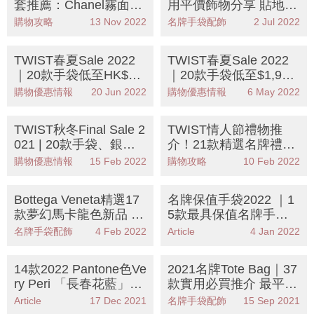
套推薦：Chanel霧面灰
用平價飾物分享 貼地價
最有質感 最平$1,710入
最平HK$99起！
購物攻略
13 Nov 2022
名牌手袋配飾
2 Jul 2022
手！
TWIST春夏Sale 2022
TWIST春夏Sale 2022
｜20款手袋低至HK$46
｜20款手袋低至$1,900
5入手CHLOE、PRADA
入手FENDI、LOEWE
購物優惠情報
20 Jun 2022
購物優惠情報
6 May 2022
TWIST秋冬Final Sale 2
TWIST情人節禮物推
021 | 20款手袋、銀
介！21款精選名牌禮物
包、卡片套推介 最平$4
最平$300買PRADA、F
購物優惠情報
15 Feb 2022
購物攻略
10 Feb 2022
65入手 FENDI、BURB
ENDI、BURBERRY
ERRY
Bottega Veneta精選17
名牌保值手袋2022 ｜1
款夢幻馬卡龍色新品 全
5款最具保值名牌手袋
新溫柔色調演繹經典！
推介 除Hermès、Chan
名牌手袋配飾
4 Feb 2022
Article
4 Jan 2022
el、LV外最保值便是
它！
14款2022 Pantone色Ve
2021名牌Tote Bag｜37
ry Peri 「長春花藍」名
款實用必買推介 最平
牌手袋推介：Bottega V
$6,400入手Chanel、L
Article
17 Dec 2021
名牌手袋配飾
15 Sep 2021
eneta、Gucci、Burberr
V、GUCCI、DIOR