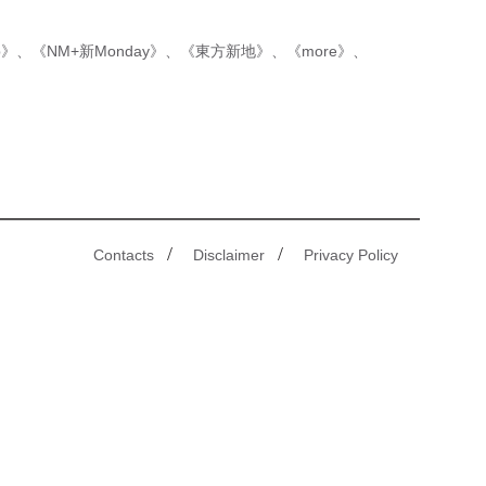
p》
、
《NM+新Monday》
、
《東方新地》
、
《more》
、
/
/
Contacts
Disclaimer
Privacy Policy