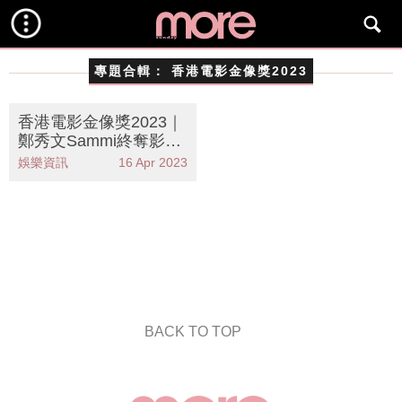
專題合輯：
香港電影金像獎2023
香港電影金像獎2023｜
鄭秀文Sammi終奪影后
大獎：夢想係留畀唔放
娛樂資訊
16 Apr 2023
棄嘅人
BACK TO TOP