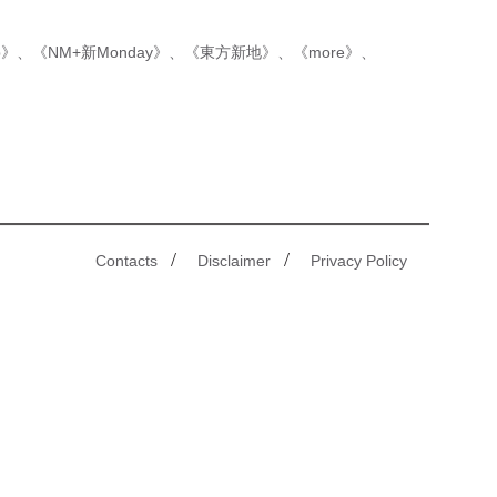
p》
、
《NM+新Monday》
、
《東方新地》
、
《more》
、
/
/
Contacts
Disclaimer
Privacy Policy