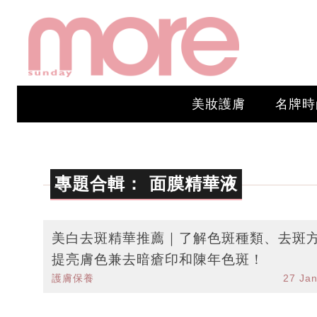
美妝護膚
名牌時
專題合輯：
面膜精華液
美白去斑精華推薦｜了解色斑種類、去斑
提亮膚色兼去暗瘡印和陳年色斑！
護膚保養
27 Ja