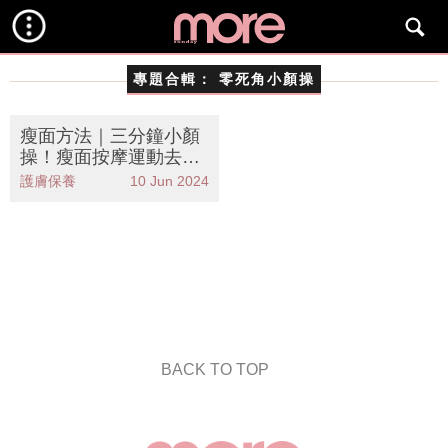
專題合輯：
零死角小顏操
瘦面方法｜三分鐘小顏
操！瘦面按摩運動去水
腫 打造V面小顏效果
護膚保養
10 Jun 2024
BACK TO TOP