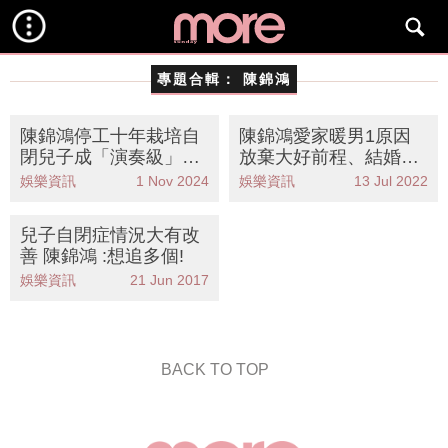
專題合輯：
陳錦鴻
陳錦鴻停工十年栽培自
陳錦鴻愛家暖男1原因
閉兒子成「演奏級」音
放棄大好前程、結婚18
樂才子 自分享1方法栽
年始終如一
娛樂資訊
1 Nov 2024
娛樂資訊
13 Jul 2022
培兒子
兒子自閉症情況大有改
善 陳錦鴻 :想追多個!
娛樂資訊
21 Jun 2017
BACK TO TOP