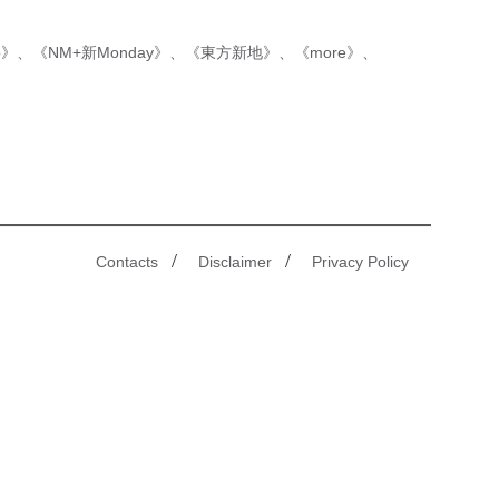
p》
、
《NM+新Monday》
、
《東方新地》
、
《more》
、
/
/
Contacts
Disclaimer
Privacy Policy