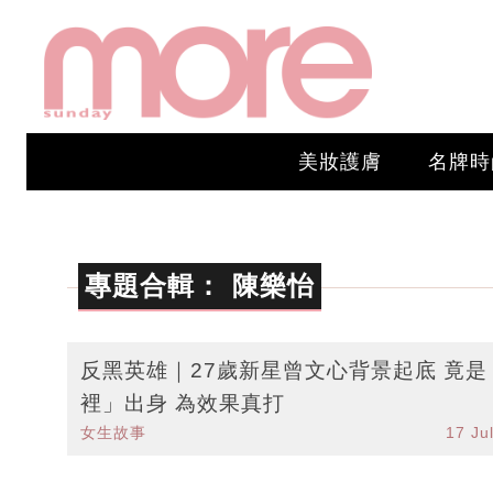
美妝護膚
名牌時
專題合輯：
陳樂怡
反黑英雄｜27歲新星曾文心背景起底 竟是
裡」出身 為效果真打
女生故事
17 Ju