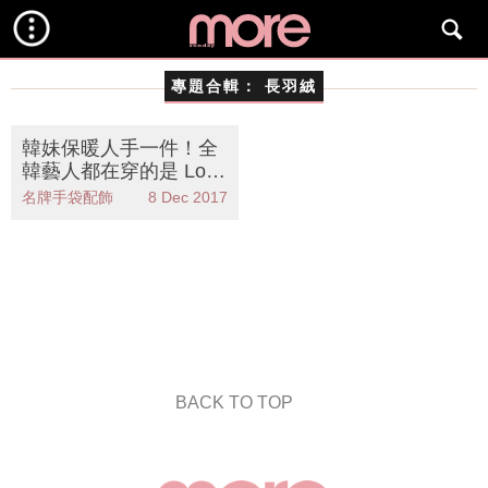
專題合輯：
長羽絨
韓妹保暖人手一件！全
韓藝人都在穿的是 Long
Padding長羽絨！
名牌手袋配飾
8 Dec 2017
BACK TO TOP