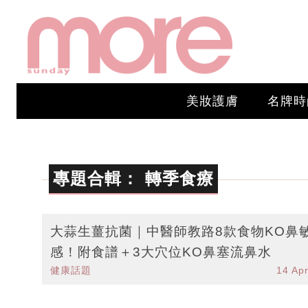
美妝護膚
名牌時
專題合輯：
轉季食療
大蒜生薑抗菌｜中醫師教路8款食物KO鼻
感！附食譜＋3大穴位KO鼻塞流鼻水
健康話題
14 Ap