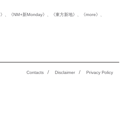
p》
、
《NM+新Monday》
、
《東方新地》
、
《more》
、
/
/
Contacts
Disclaimer
Privacy Policy