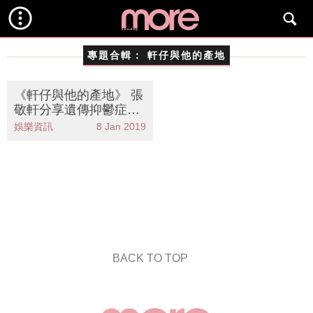
專題合輯：
軒仔與他的產地
《軒仔與他的產地》 張
敬軒分享遺傳抑鬱症經
歷 悟出人生道理
娛樂資訊
8 Jan 2019
BACK TO TOP