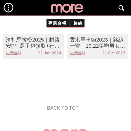
專題合輯：
路線
渣打馬拉松2025｜封路
香港單車節2023｜路線
安排+選手包領取+行李
一覽！10.22舉辦男女子
寄存+天氣攻略
公路繞圈賽/50公里/30
生活品味
22 Jan 2024
生活品味
21 Oct 2023
公里
BACK TO TOP