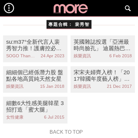
專題合輯：
裴秀智
su:m37°全新代言人裴
英國雜誌投選「亞洲最
秀智力推！護膚控必入
時尚臉孔」 迪麗熱巴第
手SOGO感謝祭大熱人
一！香港女星只得一個
SOGO Thankful Weeks 2024
24 Apr 2023
娛樂資訊
6 Feb 2018
氣套裝 打造夏日女神水
人入選
潤無瑕鑽光肌
細細個已經係潛力股 盤
宋宋夫婦齊入榜！「20
點各地高質純天然女星
17韓國年度藝人榜」出
爐
娛樂資訊
15 Jan 2018
娛樂資訊
21 Dec 2017
細數6大性感美腿韓星 3
招打造「蜜大腿」
女性健康
6 Jul 2015
BACK TO TOP