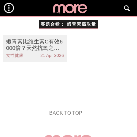
專題合輯：
蝦青素攝取量
蝦青素比維生素C有效6
000倍？天然抗氧之
王！護眼/嫩膚/補腦 功
女性健康
21 Apr 2026
效全解析
BACK TO TOP