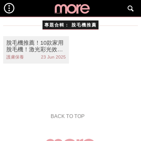
專題合輯：
脫毛機推薦
脫毛機推薦！10款家用
脫毛機！激光彩光效果
比較+預防黑色素沉澱
護膚保養
23 Jun 2025
方法
BACK TO TOP