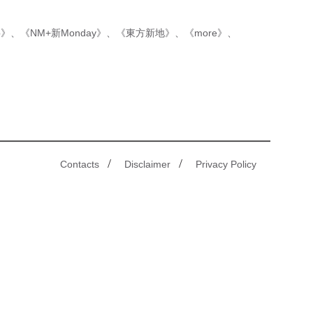
p》
、
《NM+新Monday》
、
《東方新地》
、
《more》
、
/
/
Contacts
Disclaimer
Privacy Policy