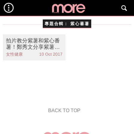
專題合輯：
紫心蕃薯
拍片教分紫薯和紫心番
薯！鄭秀文分享紫薯排
毒瘦身法
女性健康
10 Oct 2017
BACK TO TOP