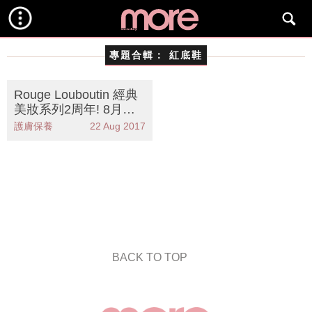
專題合輯：
紅底鞋
Rouge Louboutin 經典
美妝系列2周年! 8月限
定 紅底鞋美甲印章服務
護膚保養
22 Aug 2017
BACK TO TOP