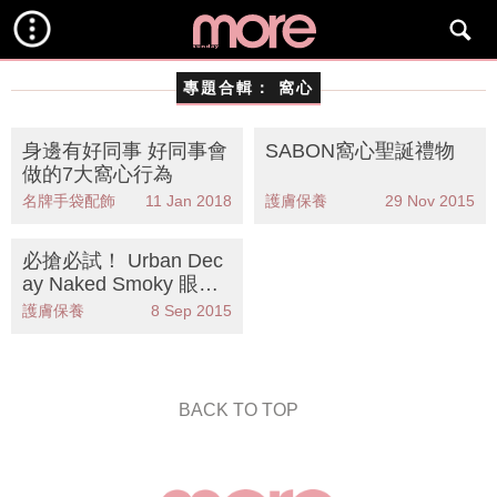
專題合輯：
窩心
身邊有好同事 好同事會
SABON窩心聖誕禮物
做的7大窩心行為
名牌手袋配飾
11 Jan 2018
護膚保養
29 Nov 2015
必搶必試！ Urban Dec
ay Naked Smoky 眼影
組合
護膚保養
8 Sep 2015
BACK TO TOP