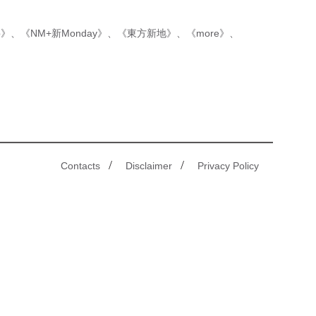
p》
、
《NM+新Monday》
、
《東方新地》
、
《more》
、
/
/
Contacts
Disclaimer
Privacy Policy