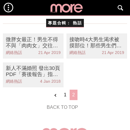
專題合輯：
熱話
微胖女最正！男生不得
接吻時4大男生渴求被
不與「肉肉女」交往6
摸部位！那些男生們不
大原因
告訴你的敏感帶
網絡熱話
21 Apr 2019
網絡熱話
21 Apr 2019
新人不滿婚照 發出30頁
PDF「賽後報告」指導
攝影師
網絡熱話
4 Jan 2018
1
2
BACK TO TOP