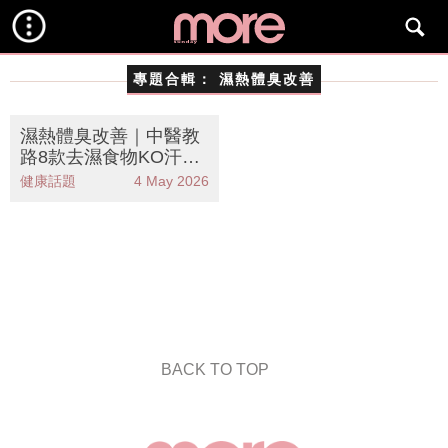
專題合輯：
濕熱體臭改善
濕熱體臭改善｜中醫教
路8款去濕食物KO汗臭
口氣！附4款懶人湯水
健康話題
4 May 2026
食譜
BACK TO TOP