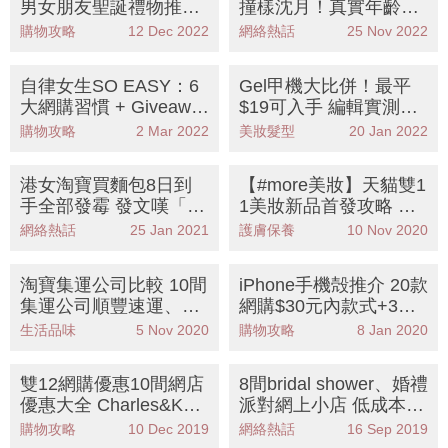
男女朋友聖誕禮物推薦
撞樣沈月！真實年齡曝
清單！ $500 / $2000 /
光靠影相賺兩棟樓 成小
購物攻略
12 Dec 2022
網絡熱話
25 Nov 2022
$5000預算＋附上連結
富婆
自律女生SO EASY：6
Gel甲機大比併！最平
大網購習慣 + Giveawa
$19可入手 編輯實測淘
y + 文末附上More獨家
寶5部LED燈Gel甲機
購物攻略
2 Mar 2022
美妝髮型
20 Jan 2022
優惠碼
港女淘寶買麵包8日到
【#more美妝】天貓雙1
手全部發霉 發文嘆「仲
1美妝新品首發攻略 秒
有25公斤未到」網民
殺故宮化妝刷
網絡熱話
25 Jan 2021
護膚保養
10 Nov 2020
批：食得鹹魚抵得渴
淘寶集運公司比較 10間
iPhone手機殻推介 20款
集運公司順豐速運、4P
網購$30元內款式+3間
X性價比最高？
私藏人氣手機殼網店
生活品味
5 Nov 2020
購物攻略
8 Jan 2020
雙12網購優惠10間網店
8間bridal shower、婚禮
優惠大全 Charles&Keit
派對網上小店 低成本都
h 7折、Uniqlo$100現金
能打造與別不同的婚
購物攻略
10 Dec 2019
網絡熱話
16 Sep 2019
券、Clinique＋Estée L
禮！