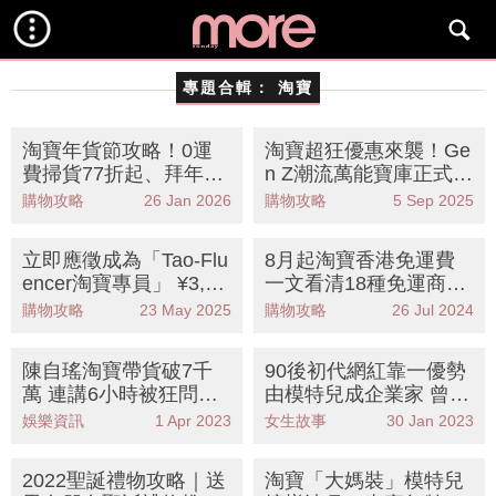
專題合輯：
淘寶
淘寶年貨節攻略！0運
淘寶超狂優惠來襲！Ge
費掃貨77折起、拜年戰
n Z潮流萬能寶庫正式開
衣/賀年禮盒/家居佈置
搶：超級88 | 9.9 Sal
購物攻略
26 Jan 2026
購物攻略
5 Sep 2025
入手指南
e，0運費一件包郵到
港！
立即應徵成為「Tao-Flu
8月起淘寶香港免運費
encer淘寶專員」 ¥3,00
一文看清18種免運商品
0淘寶產品贊助做流量
+注意事項
購物攻略
23 May 2025
購物攻略
26 Jul 2024
密碼
陳自瑤淘寶帶貨破7千
90後初代網紅靠一優勢
萬 連講6小時被狂問王
由模特兒成企業家 曾年
浩信一問題
賺3.5億因一事陷谷底
娛樂資訊
1 Apr 2023
女生故事
30 Jan 2023
2022聖誕禮物攻略｜送
淘寶「大媽裝」模特兒