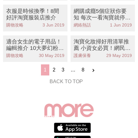
auder送皇牌套裝
衣服是時候換季！8間
網購成癮5個症狀你要
好評淘寶服裝店推介
知 每次一看淘寶就停不
下來
購物攻略
3 Jun 2019
網絡熱話
1 Jun 2019
適合女生的電子用品！
淘寶化妝掃好用清單推
編輯推介 10大夢幻粉紅
薦 小資女必買！網民選
色淘寶電子用品
出網購平價高質化妝掃
購物攻略
30 May 2019
護膚保養
29 May 2019
具
1
2
3
…
8
BACK TO TOP