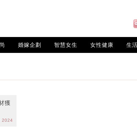
尚
婚嫁企劃
智慧女生
女性健康
生
材獲
r 2024