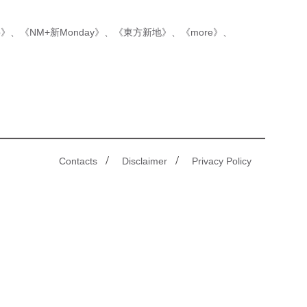
p》
、
《NM+新Monday》
、
《東方新地》
、
《more》
、
/
/
Contacts
Disclaimer
Privacy Policy