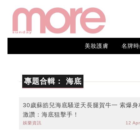
美妝護膚
名牌時
專題合輯：
海底
30歲蘇皓兒海底騷逆天長腿賀牛一 索爆身
激讚：海底狙擊手！
娛樂資訊
12 Ap