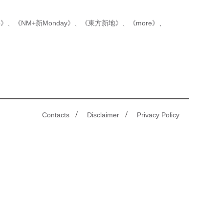
p》
、
《NM+新Monday》
、
《東方新地》
、
《more》
、
/
/
Contacts
Disclaimer
Privacy Policy