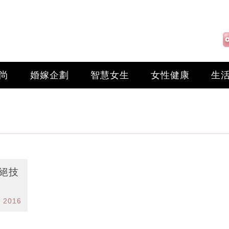
尚
婚嫁企劃
智慧女生
女性健康
生
絕技
l 2016