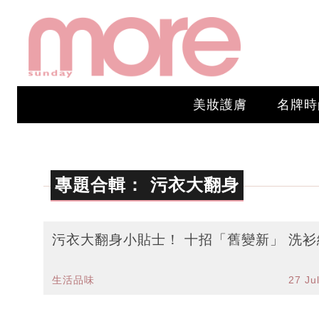
美妝護膚
名牌時
專題合輯：
污衣大翻身
污衣大翻身小貼士！ 十招「舊變新」 洗衫
生活品味
27 Ju