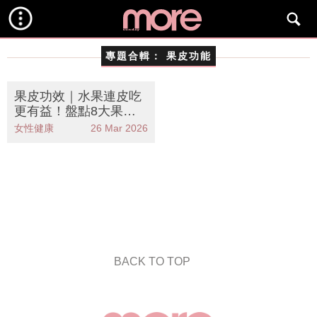
專題合輯：
果皮功能
果皮功效｜水果連皮吃
更有益！盤點8大果皮
功能 蘋果皮抗氧化/葡
女性健康
26 Mar 2026
萄皮降血脂
BACK TO TOP