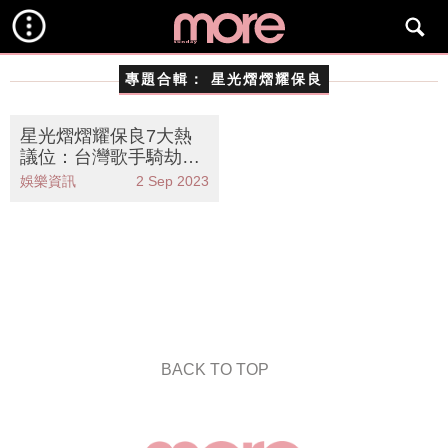
專題合輯：
星光熠熠耀保良
星光熠熠耀保良7大熱
議位：台灣歌手騎劫、
聲夢冠軍頻走音遭嘲！
娛樂資訊
2 Sep 2023
BACK TO TOP