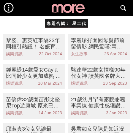
專題合輯：
星二代
黎姿、惠英紅事隔23年
李麗珍孖囡囡母親節前
同框引熱議！ 名媛育成
留倩影 網民驚嘆:兩姊
法＋11億豪宅大公開
妹
娛樂資訊
22 Oct 2024
女生故事
26 Apr 2024
鍾麗緹14歲愛女Cayla
駱達華22歲女撞樣90年
比同齡少女更加成熟 大
代女神 讀英國名牌大學
曬性感相獲封「最美星
或參選港姐
娛樂資訊
18 Mar 2024
娛樂資訊
23 Sep 2023
二代」
苗僑偉32歲囡苗彤比堅
21歲沈月罕有露腰兼曬
尼Top遊康城 原來已入
事業線 健康性感獲讚身
行5年曾因1事堅拒加入
材拍得住媽媽邱淑貞
娛樂資訊
14 Jun 2023
娛樂資訊
3 Jan 2023
TVB
邱淑貞3位女兒誰最
吳君如女兒陳是知近況