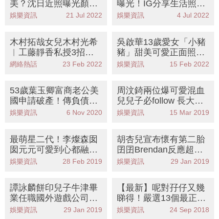
美？沈日近照曝光顏值
曝光！IG分享生活照呈
直逼沈月 細女沈晨最似
現健康美 16歲打扮超齡
娛樂資訊
21 Jul 2022
娛樂資訊
4 Jul 2022
爸爸
似鬼妹？
木村拓哉女兒木村光希
吳啟華13歲愛女「小豬
︳工藤靜香私授3招瘦
豬」甜美可愛正面照曝
身護膚 爸爸過招靚爆當
光顏值直逼沈月 網民驚
網絡熱話
23 Feb 2022
娛樂資訊
15 Feb 2022
女主角
豔：娛樂圈又多位仙氣
星二代
53歲葉玉卿富商老公美
周汶錡兩位爆可愛混血
國申請破產！傳負債過
兒兒子必follow 長大一
億美元
定很帥氣！
娛樂資訊
6 Nov 2020
娛樂資訊
15 Mar 2019
最萌星二代！李燦森囡
胡杏兒宣布懷有第二胎
囡元元可愛到心都融化
囝囝Brendan反應超可
了
愛！盤點11位將會生豬
娛樂資訊
28 Feb 2019
娛樂資訊
29 Jan 2019
BB的星媽
譚詠麟餅印兒子牛津畢
【最新】呢對孖仔又幾
業任職國外遊戲公司工
睇得！嚴選13個最正星
程師！細數11個高顏值
二代 網民：最尾嗰個
娛樂資訊
29 Jan 2019
娛樂資訊
24 Sep 2018
學霸星二代
最索最靚！