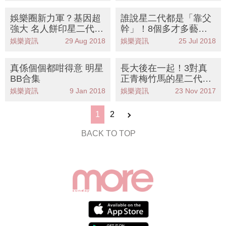
娛樂圈新力軍？基因超
誰說星二代都是「靠父
強大 名人餅印星二代大
幹」！8個多才多藝的
檢閱
學霸星二代
娛樂資訊
29 Aug 2018
娛樂資訊
25 Jul 2018
真係個個都咁得意 明星
長大後在一起！3對真
BB合集
正青梅竹馬的星二代小
情侶
娛樂資訊
9 Jan 2018
娛樂資訊
23 Nov 2017
1
2
BACK TO TOP