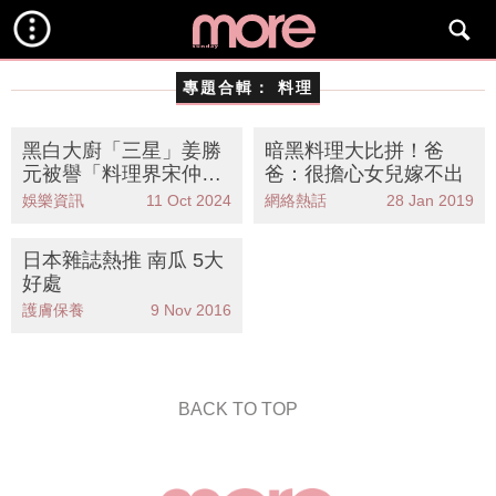
專題合輯：
料理
黑白大廚「三星」姜勝
暗黑料理大比拼！爸
元被譽「料理界宋仲
爸：很擔心女兒嫁不出
基」！6件事認識型男
娛樂資訊
11 Oct 2024
網絡熱話
28 Jan 2019
大廚
日本雜誌熱推 南瓜 5大
好處
護膚保養
9 Nov 2016
BACK TO TOP