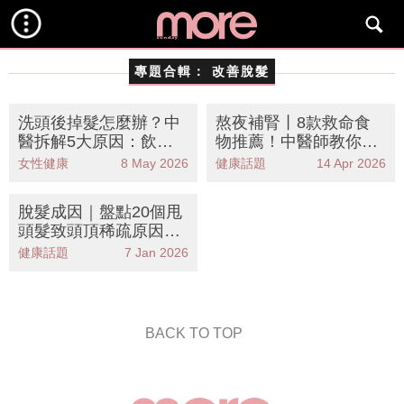
專題合輯：
改善脫髮
洗頭後掉髮怎麼辦？中
熬夜補腎丨8款救命食
醫拆解5大原因：飲桑
物推薦！中醫師教你告
寄生紅棗補血茶改善脫
別腰痠脫髮改善睡眠質
女性健康
8 May 2026
健康話題
14 Apr 2026
髮
素
脫髮成因｜盤點20個甩
頭髮致頭頂稀疏原因！
枕頭/編髮/蛋白質不足
健康話題
7 Jan 2026
BACK TO TOP