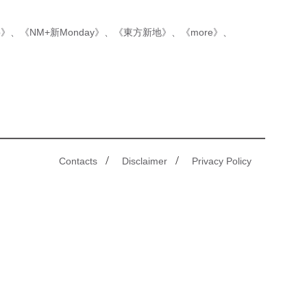
p》
、
《NM+新Monday》
、
《東方新地》
、
《more》
、
/
/
Contacts
Disclaimer
Privacy Policy