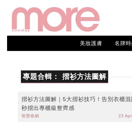
美妝護膚
名牌時
專題合輯：
摺衫方法圖解
摺衫方法圖解｜5大摺衫技巧！告別衣櫃混
秒摺出專櫃級整齊感
智慧收納
23 Ap