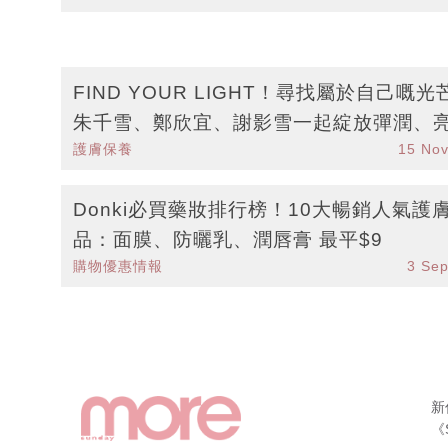
FIND YOUR LIGHT！尋找屬於自己嘅光
朱千雪、鄭欣宜、謝影雪一起綻放彈潤、
護膚保養
15 No
白、無瑕光，從內到外自信發光！
Donki必買藥妝排行榜！10大暢銷人氣護
品：面膜、防曬乳、潤唇膏 最平$9
購物優惠情報
3 Se
新
《