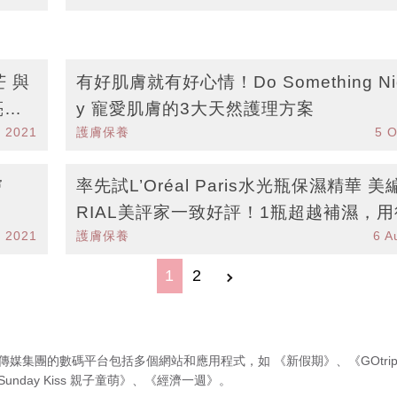
芒 與
有好肌膚就有好心情！Do Something Nic
亮
y 寵愛肌膚的3大天然護理方案
v 2021
護膚保養
5 O
膚
率先試L’Oréal Paris水光瓶保濕精華 美
RIAL美評家一致好評！1瓶超越補濕，
p 2021
護膚保養
6 A
水潤、光澤、飽滿！
1
2
傳媒集團的數碼平台包括多個網站和應用程式，如
《新假期》
、
《GOtri
Sunday Kiss 親子童萌》
、
《經濟一週》
。