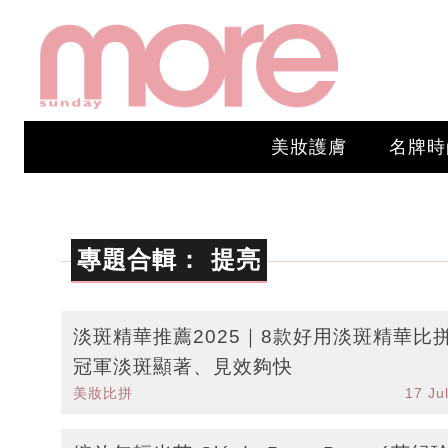
美妝護膚
名牌時
專題合輯：
提亮
淡斑精華推薦2025｜8款好用淡斑精華比
冠軍淡斑顯著、見效夠快
美妝比拼
17 Ju