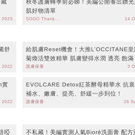
珍藏
秋冬護膚轉季前必睇！美編公開養出鑽光
肌好物清單
n 2023
SOGO Thankful Weeks 2022
14 O
生菌舒
給肌膚Reset機會！大推L’OCCITANE
菊煥活雙效精華 肌膚變得水潤 透亮 飽滿
t 2022
護膚保養
3 O
um實
EVOLCARE Detox紅茶酵母精華水 抗
補水、嫩膚、提亮、舒緩一步到位！
p 2022
護膚保養
26 S
暗啞
不私藏！美編實測人氣Bioré洗面膏 配