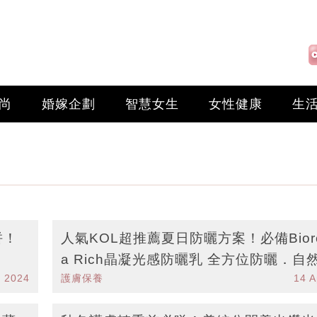
尚
婚嫁企劃
智慧女生
女性健康
生
拼！
人氣KOL超推薦夏日防曬方案！必備Bioré
a Rich晶凝光感防曬乳 全方位防曬．自
l 2024
護膚保養
14 A
亮．妝前打底