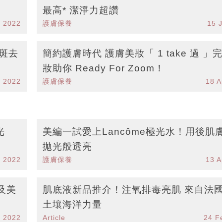
最高* 潔淨力超讚
g 2022
護膚保養
15 
退斑去
簡約護膚時代 護膚美妝「 1 take 過 」
妝助你 Ready For Zoom！
 2022
護膚保養
18 A
光
美編一試愛上Lancôme極光水！用後肌
拋光般透亮
r 2022
護膚保養
13 A
及美
肌底液新品推介！注氧排毒亮肌 來自法
土壤海洋力量
r 2022
Article
24 F