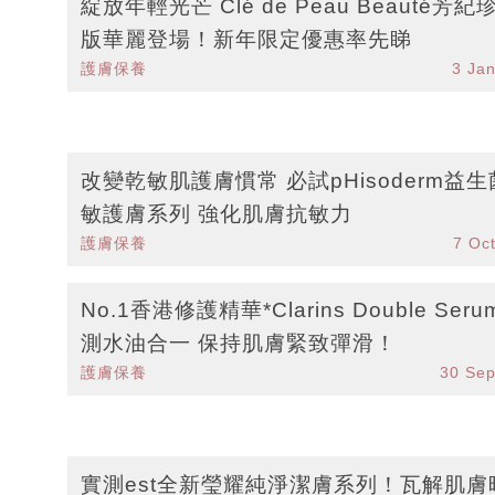
綻放年輕光芒 Clé de Peau Beauté芳紀
版華麗登場！新年限定優惠率先睇
護膚保養
3 Ja
改變乾敏肌護膚慣常 必試pHisoderm益
敏護膚系列 強化肌膚抗敏力
護膚保養
7 Oc
No.1香港修護精華*Clarins Double Ser
測水油合一 保持肌膚緊致彈滑！
護膚保養
30 Se
實測est全新瑩耀純淨潔膚系列！瓦解肌膚