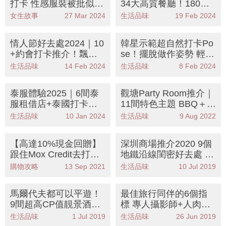
打卡 性感服裝被批似北
34大高質餐廳！180度
姑
海景+甜品餐車
女生故事
27 Mar 2024
生活品味
19 Feb 2024
情人節好去處2024｜10
韓星示範超自然打卡Po
+約會打卡推介！飄浮
se！擺脫做作姿勢 輕鬆
紅心/mofusand/光影祭
拍出女神級
生活品味
14 Feb 2024
生活品味
8 Feb 2024
泰服體驗2025｜6間泰
觀塘Party Room推介｜
服租借店+泰國打卡點
11間特色主題 BBQ＋唱
推介
K＋打麻雀！霓虹燈/土
生活品味
10 Jan 2024
生活品味
9 Aug 2022
耳其風打卡
【高達10%現金回贈】
深圳商場推介2020 9個
跟住Mox Credit去打卡
地鐵沿線閨密好去處 必
食好嘢 日本菜/法國菜/
遊萬象天地
購物攻略
13 Sep 2021
生活品味
10 Jul 2019
特色Cafe/酒吧
馬爾代夫都可以平遊！
最佳旅行同伴的6個指
9間超高CP值靚景酒店 |
標 專人攝影師+人肉GP
淡季每人最平唔使HK$5
S不能少
生活品味
1 Jul 2019
生活品味
26 Jun 2019
50