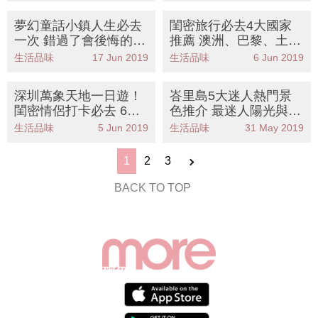
夢幻童話小鎮人生必去
閨密旅行必去4大國家
一次 錯過了會後悔的人
推薦 澳洲、巴黎、土耳
間仙境！
其、峇里島享受陽光與
生活品味
17 Jun 2019
生活品味
6 Jun 2019
海灘＋特色美食
深圳萬象天地一日遊！
峇里島5大迷人熱門景
閨密情侶打卡必去 6層
色推介 最迷人陽光與海
高誠品+戲院+6間精緻C
灘
生活品味
5 Jun 2019
生活品味
31 May 2019
afe
1
2
3
BACK TO TOP