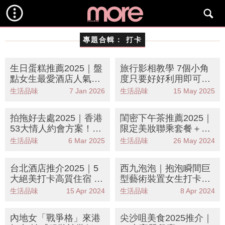
專題合輯：
打卡
生日蛋糕推薦2025｜盤
旅行影相教學 7個小角
點女生最愛酒店人氣蛋
度只要好好利用即可輕
糕！最啱閨蜜打卡慶生
鬆拍出唯美照
生活品味
7 Jan 2026
生活品味
15 May 2025
拍拖好去處2025｜香港
閨密下午茶推薦2025｜
53大情人約會方案！迪
限定美妝聯乘套餐＋絕
士尼Duffy與好友同萌
美打卡名媛風！持續更
生活品味
6 Mar 2025
生活品味
26 May 2024
遊、印度節
新
台北酒店推介2025｜5
西九泡泡｜抱泡瞬間巨
大絕美打卡高質住宿 日
型藝術裝置女生打卡必
式大浴場、距離車站1
到！外貌日夜不同
生活品味
15 Apr 2024
生活品味
8 Apr 2024
分鐘！
內地女「戰爭格」來港
尖沙咀美食2025推介｜