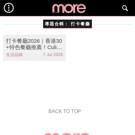
專題合輯：
打卡餐廳
打卡餐廳2026｜香港30
+特色餐廳推薦！Culin
Art 1862中西匯聚菜單/
生活品味
7 Jul 2026
木系餐廳/靈芝火鍋
BACK TO TOP