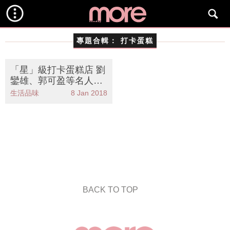
專題合輯：
打卡蛋糕
「星」級打卡蛋糕店 劉
鑾雄、郭可盈等名人最
愛在Cake Co訂造蛋糕
生活品味
8 Jan 2018
BACK TO TOP