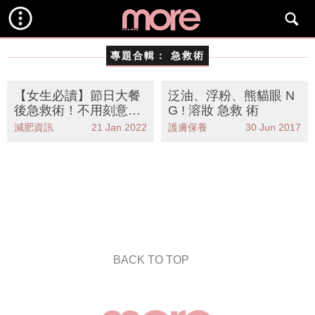
專題合輯：
急救術
【女生必讀】節日大餐
泛油、浮粉、熊貓眼 N
後急救術！不用刻意節
G ! 溶妝 急救 術
食 趕走胃腩
減肥資訊
21 Jan 2022
護膚保養
30 Jun 2017
BACK TO TOP