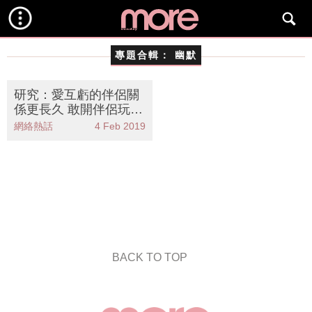
專題合輯：
幽默
研究：愛互虧的伴侶關
係更長久 敢開伴侶玩笑
更甜蜜快樂
網絡熱話
4 Feb 2019
BACK TO TOP