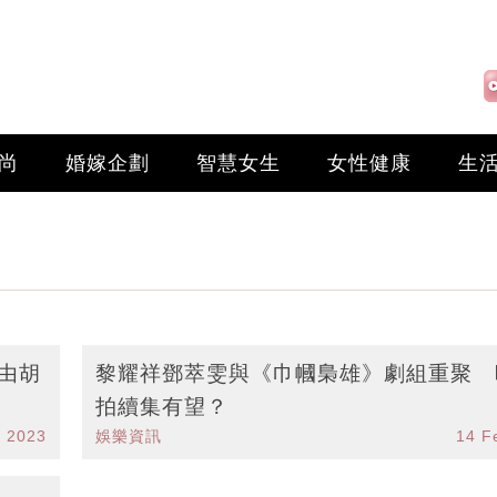
尚
婚嫁企劃
智慧女生
女性健康
生
由胡
黎耀祥鄧萃雯與《巾幗梟雄》劇組重聚 
拍續集有望？
p 2023
娛樂資訊
14 F