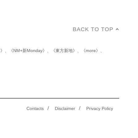
BACK TO TOP
p》
、
《NM+新Monday》
、
《東方新地》
、
《more》
、
/
/
Contacts
Disclaimer
Privacy Policy