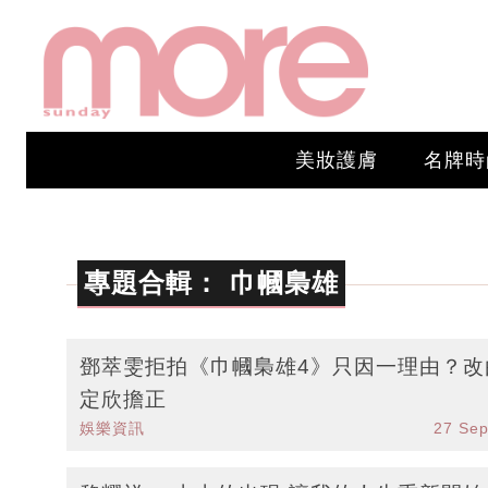
美妝護膚
名牌時
專題合輯：
巾幗梟雄
鄧萃雯拒拍《巾幗梟雄4》只因一理由？改
定欣擔正
娛樂資訊
27 Se