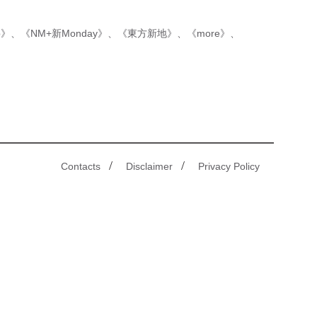
p》
、
《NM+新Monday》
、
《東方新地》
、
《more》
、
/
/
Contacts
Disclaimer
Privacy Policy