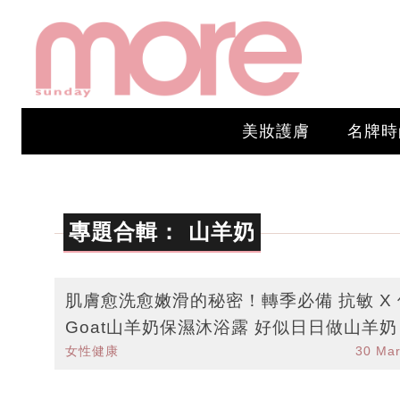
美妝護膚
名牌時
專題合輯：
山羊奶
肌膚愈洗愈嫩滑的秘密！轉季必備 抗敏 X
Goat山羊奶保濕沐浴露 好似日日做山羊奶 SP
女性健康
30 Ma
A