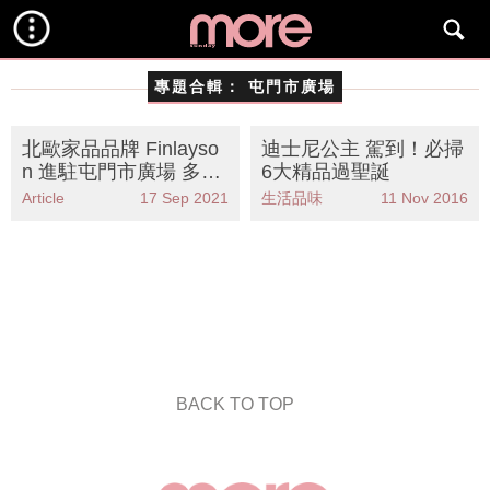
專題合輯：
屯門市廣場
​​北歐家品品牌 Finlayso
迪士尼公主 駕到！必掃
n 進駐屯門市廣場 多款
6大精品過聖誕
床品 ＋生活雜貨
Article
17 Sep 2021
生活品味
11 Nov 2016
BACK TO TOP