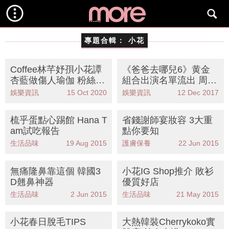
專題合輯：
小花
Coffee林芊妤孭小花譚
《爸爸去哪兒6》黄金
杏藍做傷人瑜伽 粉絲怒
組合出演名單流出 周杰
轟
倫、小周周都在!
娛樂資訊
15 Oct 2020
娛樂資訊
12 Dec 2017
梳乎蛋點心踢館 Hana T
省錢謝師宴妝容 3大重
am試吃報告
點你要知
生活品味
19 Aug 2015
護膚保養
22 Jun 2015
無痛隆鼻靠這個 韓國3
小花IG Shop推介 敗衫
D翹鼻神器
優質好店
生活品味
2 Jun 2015
生活品味
21 May 2015
小花春日脫毛TIPS
大熱韓裝Cherrykoko實