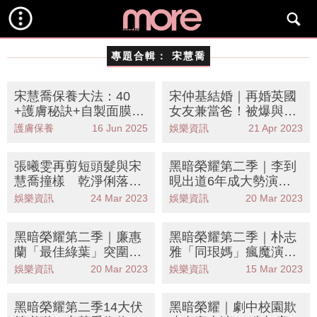
專題合輯：
宋慧喬
宋慧喬保養大法：40
宋仲基結婚｜再婚英國
+護膚秘訣+自製面膜教
女友兼當爸！被爆與宋
學分享！
慧喬離婚3個月同居 暗
護膚保養
16 Jun 2025
娛樂資訊
21 Apr 2023
示全因前妻
張曦雯再剪短頭髮與宋
黑暗榮耀第二季｜李到
慧喬撞樣 乾淨俐落造
晛出道6年成大勢演員
型成功減齡10歲
因1件心酸事成出道目
娛樂資訊
24 Mar 2023
娛樂資訊
20 Mar 2023
標
黑暗榮耀第二季｜廉惠
黑暗榮耀第二季｜朴志
蘭「最佳綠葉」突圍而
雅「同珢媽」瘋魔演技
出 出道24年演盡經典配
力壓宋慧喬 獲封最強
娛樂資訊
20 Mar 2023
娛樂資訊
15 Mar 2023
角
綠葉
黑暗榮耀第二季14大伏
黑暗榮耀｜劇中校園欺