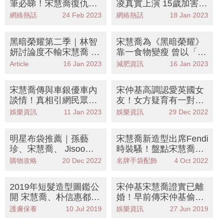
筆必睇！宋慧喬復仇計
凌真實上演 15歲加害者
劃成功、五人幫下場慘
比女二更殘忍
網絡熱話
24 Feb 2023
網絡熱話
18 Jan 2023
烈
黑暗榮耀第二季｜林智
宋慧喬為《黑暗榮耀》
妍討論度不輸宋慧喬 一
靠一食物變瘦 曾以「豆
脫成名被封「韓版湯
腐瘦身法」+6招甩17K
Article
16 Jan 2023
減肥資訊
16 Jan 2023
唯」
G！
宋慧喬傳與車銀優車內
宋仲基高調認愛英國女
談情！真相引網民眾怒
友！女方疑育有一對子
齊杯葛
女 前妻宋慧喬沉默一日
娛樂資訊
11 Jan 2023
娛樂資訊
29 Dec 2022
終蒲頭
明星布袋推薦｜孫藝
宋慧喬新造型出席Fendi
珍、宋慧喬、 Jisoo愛
時裝騷！盤點宋慧喬7
牌 容量大、小清新 $1X
大名牌手袋 最愛Fend
購物攻略
20 Dec 2022
名牌手袋配飾
4 Oct 2022
X入手
i、Hermès
2019年短髮造型圖鑑公
宋仲基宋慧喬證實已離
開 宋慧喬、朴信惠都愛
婚！早前傳宋仲基偷食
上減齡短髮！
造型師 疑似撇宋慧喬築
護膚保養
10 Jul 2019
娛樂資訊
27 Jun 2019
愛巢