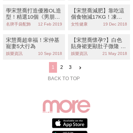
學宋慧喬打造優雅OL造
【宋慧喬減肥】靠吃這
型！精選10個《男朋
個食物減17KG！凍齡
友》值得入手名牌手袋
女神宋慧喬3大減肥法
名牌手袋配飾
12 Feb 2019
女性健康
19 Dec 2018
宋慧喬超幸福！宋仲基
【宋慧喬懷孕?】白色
寵妻5大行為
貼身裙更顯肚子微隆 宋
慧喬最新全身照流出
娛樂資訊
10 Sep 2018
娛樂資訊
21 May 2018
1
2
3
BACK TO TOP