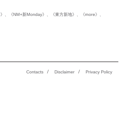
p》
、
《NM+新Monday》
、
《東方新地》
、
《more》
、
/
/
Contacts
Disclaimer
Privacy Policy