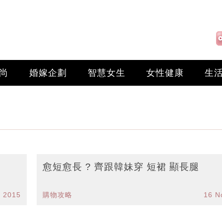
尚
婚嫁企劃
智慧女生
女性健康
生
愈短愈長 ? 齊跟韓妹穿 短裙 顯長腿
c 2015
購物攻略
16 N