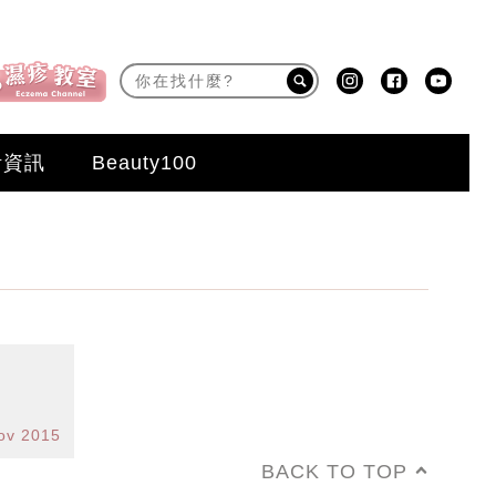
活資訊
Beauty100
ov 2015
BACK TO TOP