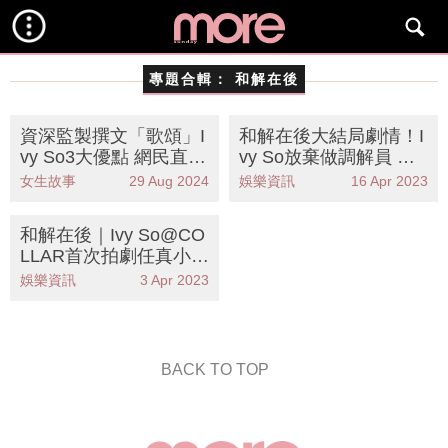
專題合輯：
和解在後
資深監製撰文「歌頌」I
和解在後大結局劇情！I
vy So3大優點 網民直指
vy So放棄做調解員 恆
有致命1缺點要改進
仔動情
女生故事
29 Aug 2024
娛樂資訊
16 Apr 2023
和解在後｜Ivy So@CO
LLAR首次拍劇任真小強
爬頸 獲讚勁專業
娛樂資訊
3 Apr 2023
BACK TO TOP