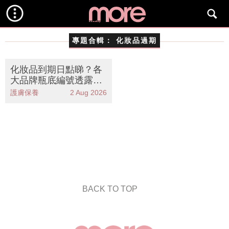
專題合輯：
化妝品過期
化妝品到期日點睇？各
大品牌瓶底編號透露生
產日期、保存期限和最
護膚保養
2 Aug 2026
佳使用日期
BACK TO TOP