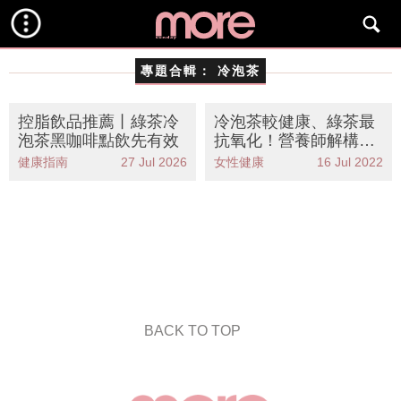
專題合輯：
冷泡茶
控脂飲品推薦丨綠茶冷
冷泡茶較健康、綠茶最
泡茶黑咖啡點飲先有效
抗氧化！營養師解構飲
茶9件事 教你不同茶種
健康指南
27 Jul 2026
女性健康
16 Jul 2022
功效
BACK TO TOP