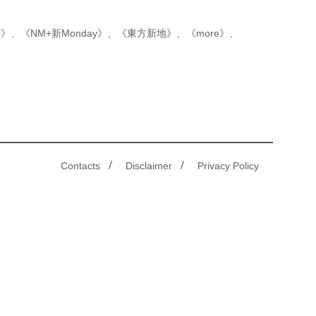
p》
、
《NM+新Monday》
、
《東方新地》
、
《more》
、
/
/
Contacts
Disclaimer
Privacy Policy