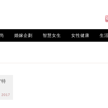
尚
婚嫁企劃
智慧女生
女性健康
生
7特
l 2017