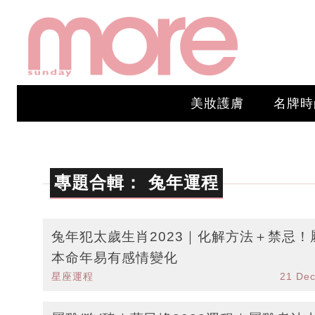
美妝護膚
名牌時
專題合輯：
兔年運程
兔年犯太歲生肖2023｜化解方法＋禁忌！
本命年易有感情變化
星座運程
21 De