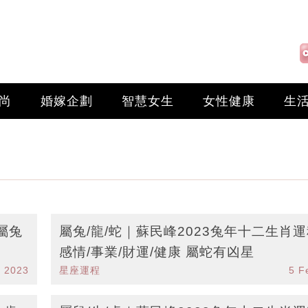
尚
婚嫁企劃
智慧女生
女性健康
生
屬兔
屬兔/龍/蛇｜蘇民峰2023兔年十二生肖
感情/事業/財運/健康 屬蛇有凶星
c 2023
星座運程
5 F