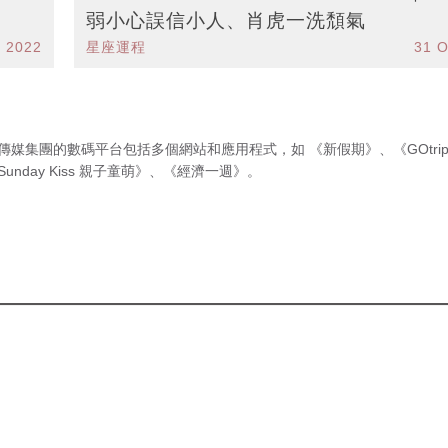
弱小心誤信小人、肖虎一洗頹氣
t 2022
星座運程
31 O
傳媒集團的數碼平台包括多個網站和應用程式，如
《新假期》
、
《GOtri
Sunday Kiss 親子童萌》
、
《經濟一週》
。