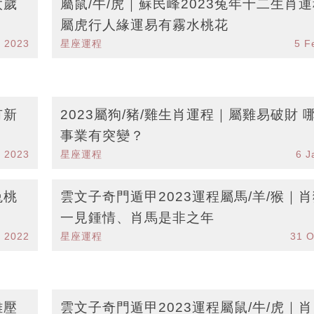
太歲
屬鼠/牛/虎｜蘇民峰2023兔年十二生肖
屬虎行人緣運易有霧水桃花
b 2023
星座運程
5 F
有新
2023屬狗/豬/雞生肖運程｜屬雞易破財 
事業有突變？
b 2023
星座運程
6 J
兔桃
雲文子奇門遁甲2023運程屬馬/羊/猴｜
一見鍾情、肖馬是非之年
t 2022
星座運程
31 O
雞壓
雲文子奇門遁甲2023運程屬鼠/牛/虎｜