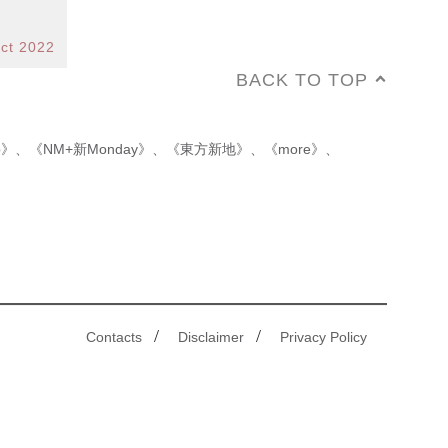
ct 2022
BACK TO TOP
p》
、
《NM+新Monday》
、
《東方新地》
、
《more》
、
/
/
Contacts
Disclaimer
Privacy Policy