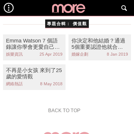
專題合輯：
價值觀
Emma Watson 7 個語
你決定和他結婚？通過
錄讓你學會更愛自己
5個重要認證他就合
「跟著直覺走，我不可
格！
娛樂資訊
25 Apr 2019
婚嫁企劃
8 Jan 2019
能取悅每個人。」
不再是小女孩 來到了25
歲的愛情觀
網絡熱話
8 May 2018
BACK TO TOP